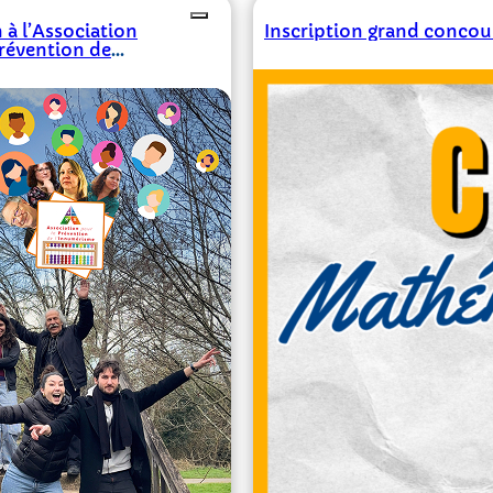
à l’Association
Inscription grand concou
Prévention de
risme –
onnel