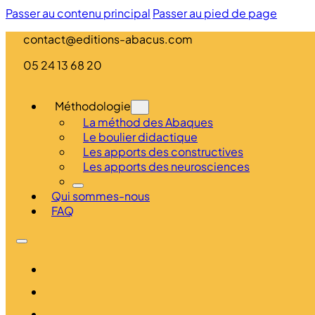
Passer au contenu principal
Passer au pied de page
contact@editions-abacus.com
05 24 13 68 20
Méthodologie
La méthod des Abaques
Le boulier didactique
Les apports des constructives
Les apports des neurosciences
Qui sommes-nous
FAQ