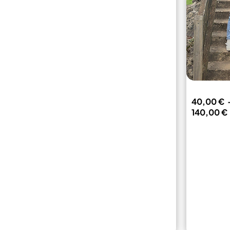
du
produit
40,00
€
140,00
€