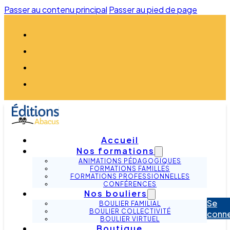
Passer au contenu principal
Passer au pied de page
Accueil
Nos formations
ANIMATIONS PÉDAGOGIQUES
FORMATIONS FAMILLES
FORMATIONS PROFESSIONNELLES
CONFÉRENCES
Nos bouliers
Se
BOULIER FAMILIAL
BOULIER COLLECTIVITÉ
conn
BOULIER VIRTUEL
Boutique