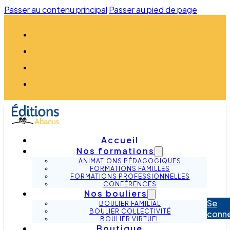
Passer au contenu principal
Passer au pied de page
Accueil
Nos formations
ANIMATIONS PÉDAGOGIQUES
FORMATIONS FAMILLES
FORMATIONS PROFESSIONNELLES
CONFÉRENCES
Nos bouliers
Se
BOULIER FAMILIAL
BOULIER COLLECTIVITÉ
conn
BOULIER VIRTUEL
Boutique