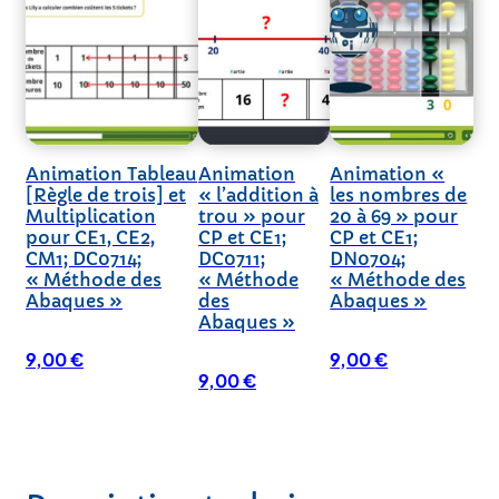
Animation Tableau
Animation
Animation «
[Règle de trois] et
« l’addition à
les nombres de
Multiplication
trou » pour
20 à 69 » pour
pour CE1, CE2,
CP et CE1;
CP et CE1;
CM1; DC0714;
DC0711;
DN0704;
« Méthode des
« Méthode
« Méthode des
Abaques »
des
Abaques »
Abaques »
9,00
€
9,00
€
9,00
€