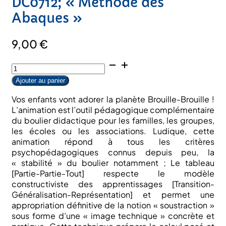
DC0712; « Méthode des
Abaques »
9,00
€
quantité
de
Ajouter au panier
Animation
« la
Vos enfants vont adorer la planète Brouille-Brouille !
soustraction
L’animation est l’outil pédagogique complémentaire
en
du boulier didactique pour les familles, les groupes,
ligne
les écoles ou les associations. Ludique, cette
»
animation répond à tous les critères
pour
psychopédagogiques connus depuis peu, la
CP
« stabilité » du boulier notamment ; Le tableau
et
[Partie-Partie-Tout] respecte le modèle
CE1;
constructiviste des apprentissages [Transition-
DC0712;
Généralisation-Représentation] et permet une
"Méthode
appropriation définitive de la notion « soustraction »
des
sous forme d’une « image technique » concrète et
Abaques"