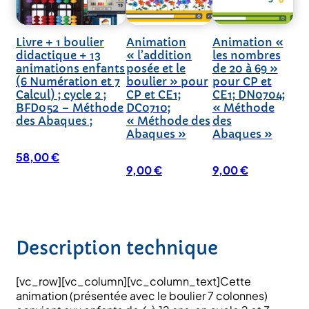
Livre + 1 boulier
Animation
Animation «
didactique + 13
« l’addition
les nombres
animations enfants
posée et le
de 20 à 69 »
(6 Numération et 7
boulier » pour
pour CP et
Calcul) ; cycle 2 ;
CP et CE1;
CE1; DN0704;
BFD052 – Méthode
DC0710;
« Méthode
des Abaques ;
« Méthode des
des
Abaques »
Abaques »
58,00
€
9,00
€
9,00
€
Description technique
[vc_row][vc_column][vc_column_text]Cette
animation (présentée avec le boulier 7 colonnes)