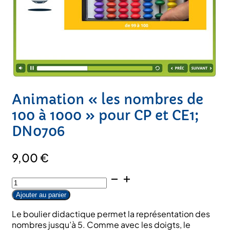
Animation « les nombres de
100 à 1000 » pour CP et CE1;
DN0706
9,00
€
quantité
de
Ajouter au panier
Animation
«
Le boulier didactique permet la représentation des
les
nombres jusqu’à 5. Comme avec les doigts, le