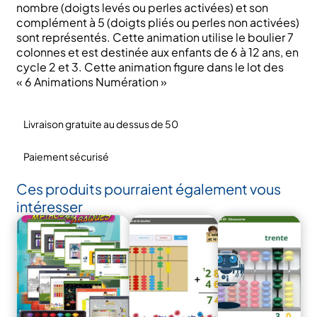
nombres
nombre (doigts levés ou perles activées) et son
de
complément à 5 (doigts pliés ou perles non activées)
100
sont représentés. Cette animation utilise le boulier 7
à
colonnes et est destinée aux enfants de 6 à 12 ans, en
1000
cycle 2 et 3. Cette animation figure dans le lot des
»
« 6 Animations Numération »
pour
CP
et
Livraison gratuite au dessus de 50
CE1;
DN0706
Paiement sécurisé
Ces produits pourraient également vous
intéresser