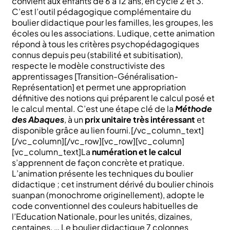
convient aux enfants de 6 à 12 ans, en cycle 2 et 3.
C’est l’outil pédagogique complémentaire du
boulier didactique pour les familles, les groupes, les
écoles ou les associations. Ludique, cette animation
répond à tous les critères psychopédagogiques
connus depuis peu (stabilité et subitisation),
respecte le modèle constructiviste des
apprentissages [Transition-Généralisation-
Représentation] et permet une appropriation
définitive des notions qui préparent le calcul posé et
le calcul mental. C’est une étape clé de la
Méthode
des Abaques
, à un
prix unitaire très intéressant
et
disponible grâce au lien fourni.[/vc_column_text]
[/vc_column][/vc_row][vc_row][vc_column]
[vc_column_text]La
numération et le calcul
s’apprennent de façon concrète et pratique.
L’animation présente les techniques du boulier
didactique ; cet instrument dérivé du boulier chinois
suanpan (monochrome originellement), adopte le
code conventionnel des couleurs habituelles de
l’Education Nationale, pour les unités, dizaines,
centaines, … Le boulier didactique 7 colonnes