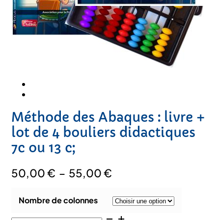
Méthode des Abaques : livre +
lot de 4 bouliers didactiques
7c ou 13 c;
Plage
50,00
€
–
55,00
€
de
prix :
Nombre de colonnes
50,00 €
quantité