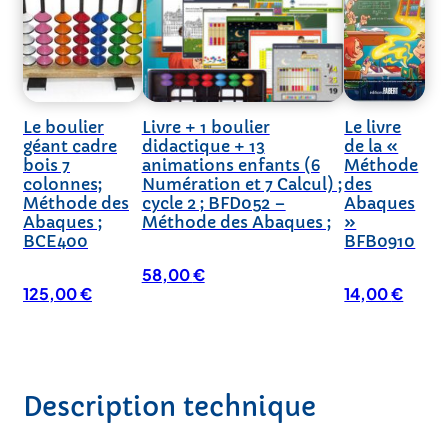
Le boulier
Livre + 1 boulier
Le livre
géant cadre
didactique + 13
de la «
bois 7
animations enfants (6
Méthode
colonnes;
Numération et 7 Calcul) ;
des
Méthode des
cycle 2 ; BFD052 –
Abaques
Abaques ;
Méthode des Abaques ;
»
BCE400
BFB0910
58,00
€
125,00
€
14,00
€
Description technique