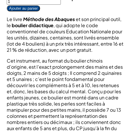
à
de
Ajouter au panier
Méthode
55,00 €
des
Le livre
Méthode des Abaques
et son principal outil,
Abaques
le
boulier didactique
, qui adopte le code
:
conventionnel de couleurs Education Nationale pour
livre
les unités, dizaines, centaines, sont livrés ensemble
+
(lot de 4 bouliers) à un prix très intéressant, entre 16 et
lot
21 % de réduction, avec un port gratuit.
de
4
Cet instrument, au format du boulier chinois
bouliers
d’origine, est l’exact prolongement des mains et des
didactiques
doigts, 2 mains de 5 doigts ; Il comprend 2 quinaires
7c
et 5 unaires ; c’est le point fondamental pour
ou
découvrir les compléments à 5 et à 10, les retenues
13
et, donc, les bases du calcul mental. Conçu pour les
c;
enfants jeunes, ce boulier est monté dans un cadre
plastique très solide, les perles sont faciles à
manipuler pour des petites mains, il possède 7 ou 13
colonnes et permettent la représentation des
nombres entiers ou décimaux ; ils conviennent donc
aux enfants de 5 ans et plus, du CP jusqu’à la fin du