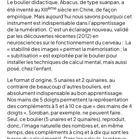
Le boulier didactique, Abacus, de type suanpan, a
ème
été inventé au XIII
siècle en Chine, de façon
empirique. Mais aujourd’hui nous savons pourquoi cet
instrument est indispensable dans l’apprentissage
de la numération. C’est un éclairage nouveau, validé
par les découvertes récentes (2012) en
neurosciences sur le fonctionnement du cerveau
: La
« stabilité des images » permet la mémorisation ; la
« subitisation » est exploitée par le boulier pour
installer les techniques de calcul mental, mais aussi
posé, chez l’enfant.
Le format d’origine, 5 unaires et 2 quinaires, au
contraire de beaucoup d’autres bouliers, est
absolument indispensable au bon apprentissage.
Nos mains de 5 doigts permettent la représentation
des compléments à 5 et à 10 ce que « des mains de 4
doigts », Soroban, par exemple, ne peuvent faire.
Seul, ce boulier (5 unaires et 2 quinaires), reproduit,
donc, l’image naturelle des nombres et, en même
temps, des compléments à cinq et à dix qui sont les
bases du calcul mental. Dans les calculs, la retenue