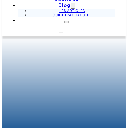
Blog
LES ARTICLES
GUIDE D'ACHAT UTILE
La boutique
Initiez-vous au calcul mental autrement avec la
méthode des abaques, une approche innovante
fondée sur l’utilisation du boulier. Conçue pour
stimuler la concentration, la mémoire et la logique,
cette méthode rend les mathématiques accessibles
et ludiques dès le plus jeune âge. Sur cette page,
retrouvez une sélection de bouliers pédagogiques et
de formations pas à pas, pour maîtriser cette
méthode unique, largement utilisée dans le monde
pour développer les compétences en calcul mental.