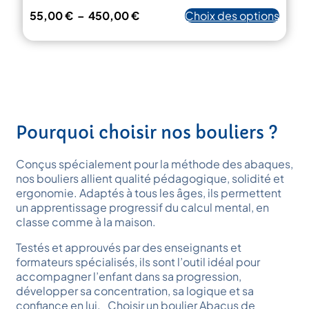
Plage
Ce
55,00
€
–
450,00
€
Choix des options
de
produ
prix :
a
55,00 €
plusi
à
variat
450,00 €
Les
optio
peuv
Pourquoi choisir nos bouliers ?
être
chois
sur
Conçus spécialement pour la méthode des abaques,
la
nos bouliers allient qualité pédagogique, solidité et
page
ergonomie. Adaptés à tous les âges, ils permettent
du
un apprentissage progressif du calcul mental, en
produ
classe comme à la maison.
Testés et approuvés par des enseignants et
formateurs spécialisés, ils sont l’outil idéal pour
accompagner l’enfant dans sa progression,
développer sa concentration, sa logique et sa
confiance en lui. Choisir un boulier Abacus de