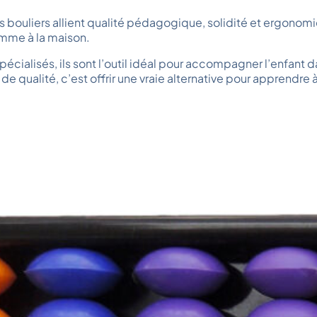
uliers allient qualité pédagogique, solidité et ergonomie.
omme à la maison.
écialisés, ils sont l’outil idéal pour accompagner l’enfant 
 de qualité, c’est offrir une vraie alternative pour apprendr