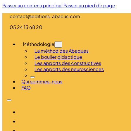
Passer au contenu principal
Passer au pied de page
contact@editions-abacus.com
05 24 13 68 20
Méthodologie
La méthod des Abaques
Le boulier didactique
Les apports des constructives
Les apports des neurosciences
Qui sommes-nous
FAQ