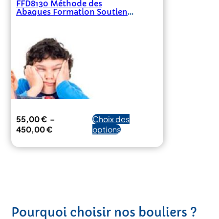
FFD8130 Méthode des
Abaques Formation Soutien
Scolaire
55,00
€
–
Choix des
Plage
Ce
450,00
€
options
de
produit
prix :
a
55,00 €
plusieurs
à
variations.
450,00 €
Les
options
peuvent
Pourquoi choisir nos bouliers ?
être