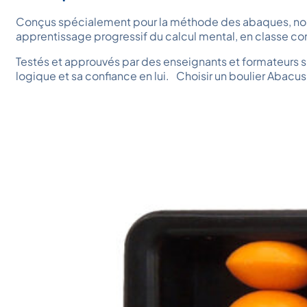
choisies
sur
Conçus spécialement pour la méthode des abaques, nos bo
la
apprentissage progressif du calcul mental, en classe c
page
du
Testés et approuvés par des enseignants et formateurs sp
produit
logique et sa confiance en lui. Choisir un boulier Abacus