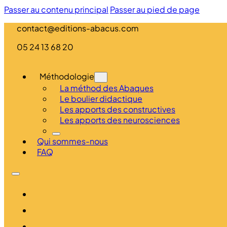
Passer au contenu principal
Passer au pied de page
contact@editions-abacus.com
05 24 13 68 20
Méthodologie
La méthod des Abaques
Le boulier didactique
Les apports des constructives
Les apports des neurosciences
Qui sommes-nous
FAQ