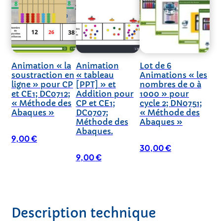
Animation « la
Animation
Lot de 6
soustraction en
« tableau
Animations « les
ligne » pour CP
[PPT] » et
nombres de 0 à
et CE1; DC0712;
Addition pour
1000 » pour
« Méthode des
CP et CE1;
cycle 2; DN0751;
Abaques »
DC0707;
« Méthode des
Méthode des
Abaques »
Abaques.
9,00
€
30,00
€
9,00
€
Description technique