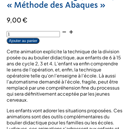
« Méthode des Abaques »
9,00
€
quantité
de
Ajouter au panier
Animation
« Division
Cette animation explicite la technique de la division
et
posée ou au boulier didactique, aux enfants de 6 à 15
cordelettes
ans de cycle 2, 3 et 4. L’enfant va enfin comprendre
»
le sens de l’opération, et, enfin, la technique
pour
opératoire telle qu’on l’enseigne à l’école. Là aussi
CE1,
l’automatisme demandé à l’école, fragile, peut être
CE2,
remplacé par une compréhension fine du processus
CM1,
qui sera définitivement acceptée par les jeunes
CM2
cerveaux.
et
collège;
Les enfants vont adorer les situations proposées. Ces
DC0716;
animations sont des outils complémentaires du
"Méthode
boulier didactique pour les familles ou les écoles.
des
Ludiques, ces animations s’adressent aux enfants et