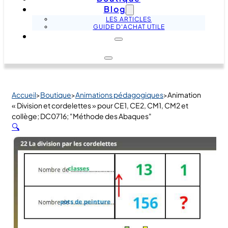
Blog
LES ARTICLES
GUIDE D'ACHAT UTILE
Accueil
Boutique
Animations pédagogiques
Animation
>
>
>
« Division et cordelettes » pour CE1, CE2, CM1, CM2 et
collège; DC0716; "Méthode des Abaques"
🔍