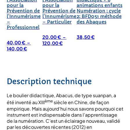
pour la
pour la
animations enfants
Prévention de
Prévention de
Numération ; cycle
l’Innumérisme
l’Innumérisme
2; BFD051 méthode
–
– Particulier
des Abaques
Professionnel
20,00
€
–
38,50
€
40,00
€
–
Plage
120,00
€
Plage
140,00
€
de
de
prix :
prix :
20,00 €
40,00 €
à
à
120,00 €
140,00 €
Description technique
Le boulier didactique, Abacus, de type suanpan, a
ème
été inventé au XIII
siècle en Chine, de façon
empirique. Mais aujourd’hui nous savons pourquoi cet
instrument est indispensable dans l’apprentissage
de la numération. C’est un éclairage nouveau, validé
par les découvertes récentes (2012) en