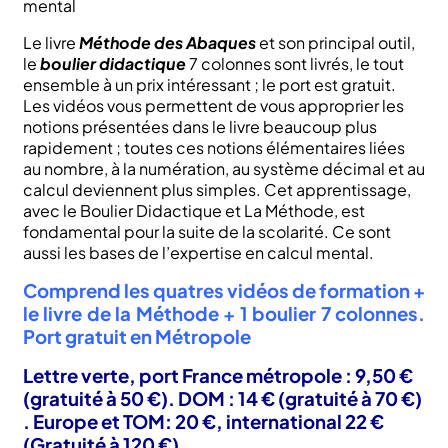
mental
Livre
de
Le livre
Méthode des Abaques
et son principal outil,
la
le
boulier didactique
7 colonnes sont livrés, le tout
Méthode
ensemble à un prix intéressant
; le port est gratuit.
+
Les vidéos vous permettent de vous approprier les
1
notions présentées dans le livre beaucoup plus
boulier
rapidement ; toutes ces notions élémentaires liées
7
au nombre, à la numération, au système décimal et au
colonnes;
calcul deviennent plus simples. Cet apprentissage,
FFF020
avec le Boulier Didactique et La Méthode, est
Méthode
fondamental pour la suite de la scolarité. Ce sont
des
aussi les bases de l’expertise en calcul mental.
Abaques
Comprend les quatres vidéos de formation +
le livre de la Méthode + 1 boulier 7 colonnes.
Port gratuit en Métropole
Lettre verte, port France métropole : 9,50 €
(gratuité à 50 €). DOM : 14 € (gratuité à 70 €)
. Europe et TOM: 20 €, international 22 €
(Gratuité à 120 €).