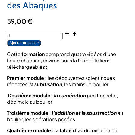
des Abaques
39,00
€
quantité
de
Ajouter au panier
Formation
Abacus,
Cette
formation
comprend quatre vidéos d’une
vidéos
heure chacune, environ, sous la forme de liens
enregistrées
téléchargeables :
de
4
Premier module :
les découvertes scientifiques
heures
récentes,
la subitisation
, les mains, le boulier
,
Deuxième module :
la numération
positionnelle,
addition
décimale au boulier
et
soustraction
Troisième module :
l’addition et la soustraction
au
au
boulier, les opérations posées
boulier,
calcul
Quatrième module : la table d’addition
, le calcul
mental;